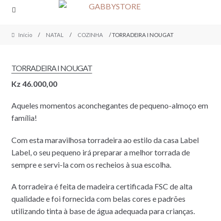
Skip
Skip
to
to
navigation
content
Início
/
NATAL
/
COZINHA
/ TORRADEIRA I NOUGAT
TORRADEIRA I NOUGAT
Kz
46.000,00
Aqueles momentos aconchegantes de pequeno-almoço em
família!
Com esta maravilhosa torradeira ao estilo da casa Label
Label, o seu pequeno irá preparar a melhor torrada de
sempre e servi-la com os recheios à sua escolha.
A torradeira é feita de madeira certificada FSC de alta
qualidade e foi fornecida com belas cores e padrões
utilizando tinta à base de água adequada para crianças.