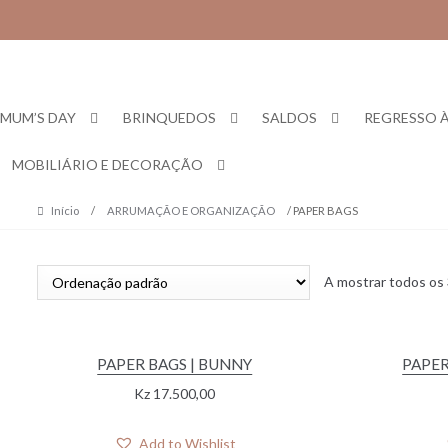
Skip
Skip
to
to
navigation
content
MUM’S DAY
BRINQUEDOS
SALDOS
REGRESSO À
MOBILIÁRIO E DECORAÇÃO
Início
/
ARRUMAÇÃO E ORGANIZAÇÃO
/ PAPER BAGS
A mostrar todos os 
PAPER BAGS | BUNNY
PAPER
Kz
17.500,00
Add to Wishlist