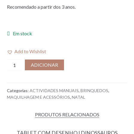
Recomendado a partir dos 3 anos.
Em stock
Add to Wishlist
Quantidade
ADICIONAR
de
COFFRET
I
Categorias:
ACTIVIDADES MANUAIS
,
BRINQUEDOS
,
SET
MAQUILHAGEM E ACESSÓRIOS
,
NATAL
GLITTER
ROSA
PRODUTOS RELACIONADOS
TABLET COM DESENHO I DINOSSAUROS