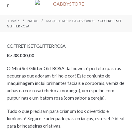
Skip
Skip
to
to
navigation
content
Início
/
NATAL
/
MAQUILHAGEM E ACESSÓRIOS
/ COFFRET I SET
GLITTER ROSA
COFFRET I SET GLITTER ROSA
Kz
38.000,00
O Mini Set Glitter Girl ROSA da Inuwet é perfeito para as
pequenas que adoram brilho e cor! Este conjunto de
maquilhagem inclui brilhantes faciais e corporais, verniz de
unhas na cor rosa (cheiro a morango), um espelho com
purpurinas e um batom rosa (com sabor a cereja).
Tudo o que precisam para criar um look divertido e
luminoso! Seguro e adequado para crianças, este set é ideal
para brincadeiras criativas.