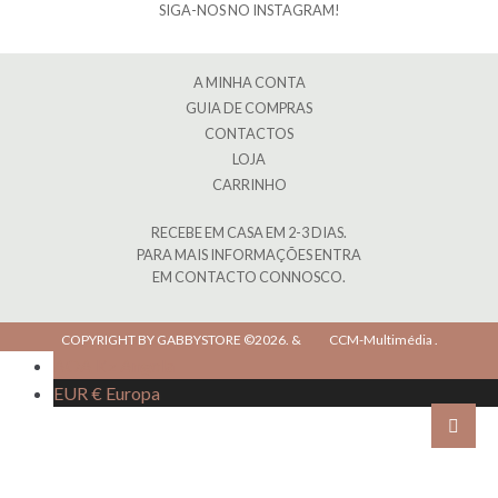
SIGA-NOS NO INSTAGRAM!
A MINHA CONTA
GUIA DE COMPRAS
CONTACTOS
LOJA
CARRINHO
RECEBE EM CASA EM 2-3 DIAS.
PARA MAIS INFORMAÇÕES ENTRA
EM CONTACTO CONNOSCO.
COPYRIGHT BY GABBYSTORE ©2026.
&
CCM-Multimédia
.
AOA Kz
Angola
EUR €
Europa