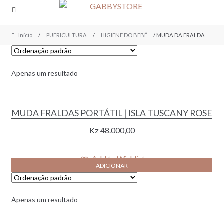
Skip
Skip
to
to
navigation
content
Início
/
PUERICULTURA
/
HIGIENE DO BEBÉ
/ MUDA DA FRALDA
Apenas um resultado
MUDA FRALDAS PORTÁTIL | ISLA TUSCANY ROSE
Kz
48.000,00
Add to Wishlist
ADICIONAR
Apenas um resultado