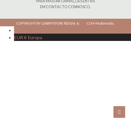
PARA MAIS INFORMAÇÕES ENTRA
EM CONTACTO CONNOSCO.
COPYRIGHT BY GABBYSTORE ©2026.
&
CCM-Multimédia
.
AOA Kz
Angola
EUR €
Europa