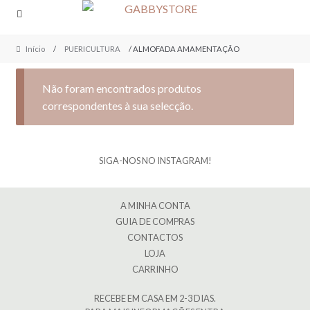
Skip
Skip
to
to
navigation
content
Início
/
PUERICULTURA
/ ALMOFADA AMAMENTAÇÃO
Não foram encontrados produtos
correspondentes à sua selecção.
SIGA-NOS NO INSTAGRAM!
A MINHA CONTA
GUIA DE COMPRAS
CONTACTOS
LOJA
CARRINHO
RECEBE EM CASA EM 2-3 DIAS.