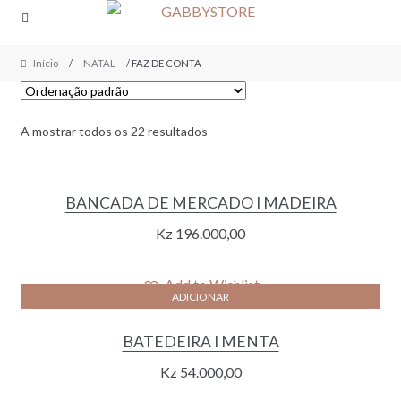
Skip
Skip
to
to
navigation
content
Início
/
NATAL
/ FAZ DE CONTA
A mostrar todos os 22 resultados
BANCADA DE MERCADO I MADEIRA
Kz
196.000,00
Add to Wishlist
ADICIONAR
BATEDEIRA I MENTA
Kz
54.000,00