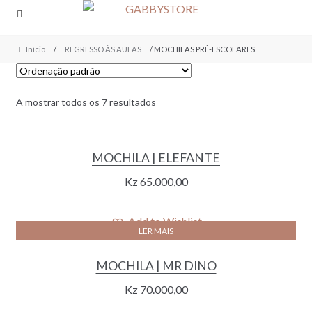
Skip
Skip
to
to
navigation
content
Início
/
REGRESSO ÀS AULAS
/ MOCHILAS PRÉ-ESCOLARES
A mostrar todos os 7 resultados
MOCHILA | ELEFANTE
Kz
65.000,00
Add to Wishlist
LER MAIS
MOCHILA | MR DINO
Kz
70.000,00