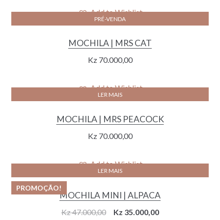
Add to Wishlist
PRÉ-VENDA
MOCHILA | MRS CAT
Kz
70.000,00
Add to Wishlist
LER MAIS
MOCHILA | MRS PEACOCK
Kz
70.000,00
Add to Wishlist
LER MAIS
PROMOÇÃO!
MOCHILA MINI | ALPACA
Original
Current
Kz
47.000,00
Kz
35.000,00