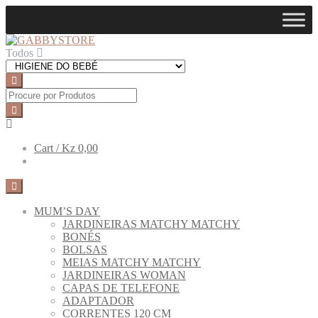
Skip
Skip
to
to
navigation
content
Todos
Cart /
Kz 0,00
MUM’S DAY
JARDINEIRAS MATCHY MATCHY
BONÉS
BOLSAS
MEIAS MATCHY MATCHY
JARDINEIRAS WOMAN
CAPAS DE TELEFONE
ADAPTADOR
CORRENTES 120 CM