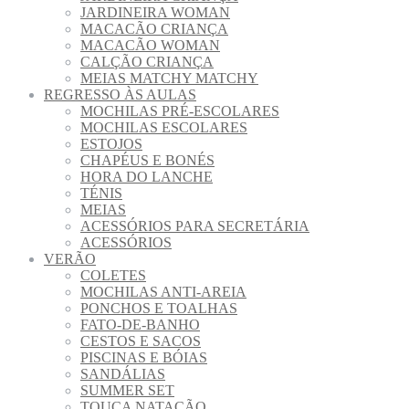
JARDINEIRA WOMAN
MACACÃO CRIANÇA
MACACÃO WOMAN
CALÇÃO CRIANÇA
MEIAS MATCHY MATCHY
REGRESSO ÀS AULAS
MOCHILAS PRÉ-ESCOLARES
MOCHILAS ESCOLARES
ESTOJOS
CHAPÉUS E BONÉS
HORA DO LANCHE
TÉNIS
MEIAS
ACESSÓRIOS PARA SECRETÁRIA
ACESSÓRIOS
VERÃO
COLETES
MOCHILAS ANTI-AREIA
PONCHOS E TOALHAS
FATO-DE-BANHO
CESTOS E SACOS
PISCINAS E BÓIAS
SANDÁLIAS
SUMMER SET
TOUCA NATAÇÃO