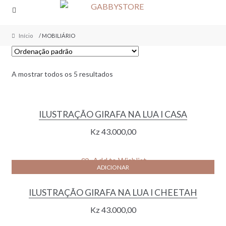
Skip
Skip
to
to
navigation
content
Início
/ MOBILIÁRIO
A mostrar todos os 5 resultados
ILUSTRAÇÃO GIRAFA NA LUA I CASA
Kz
43.000,00
Add to Wishlist
ADICIONAR
ILUSTRAÇÃO GIRAFA NA LUA I CHEETAH
Kz
43.000,00