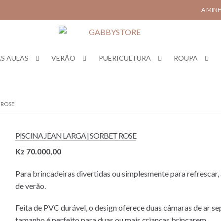
A MIN
S AULAS
VERÃO
PUERICULTURA
ROUPA
 ROSE
PISCINA JEAN LARGA | SORBET ROSE
Kz
70.000,00
Para brincadeiras divertidas ou simplesmente para refrescar, a
de verão.
Feita de PVC durável, o design oferece duas câmaras de ar sep
tamanho é perfeito para duas ou mais crianças brincarem.