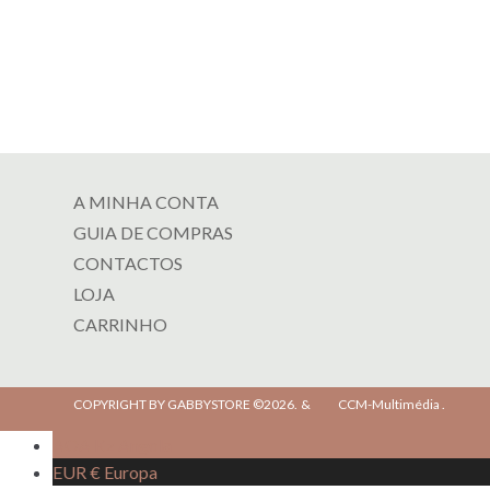
A MINHA CONTA
GUIA DE COMPRAS
CONTACTOS
LOJA
CARRINHO
COPYRIGHT BY GABBYSTORE ©2026.
&
CCM-Multimédia
.
AOA Kz
Angola
EUR €
Europa