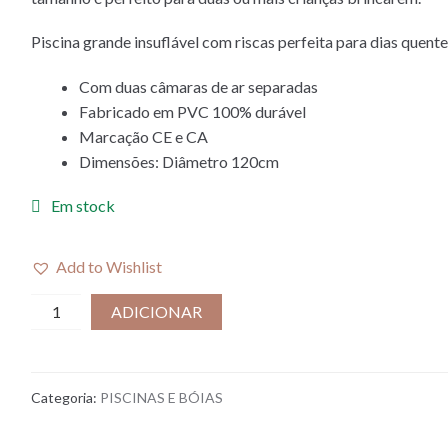
Piscina grande insuflável com riscas perfeita para dias quente
Com duas câmaras de ar separadas
Fabricado em PVC 100% durável
Marcação CE e CA
Dimensões: Diâmetro 120cm
Em stock
Add to Wishlist
Quantidade
ADICIONAR
de
PISCINA
JEAN
Categoria:
PISCINAS E BÓIAS
LARGA
|