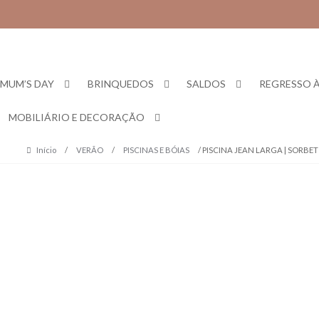
Skip
Skip
to
to
navigation
content
MUM’S DAY
BRINQUEDOS
SALDOS
REGRESSO À
MOBILIÁRIO E DECORAÇÃO
Início
/
VERÃO
/
PISCINAS E BÓIAS
/ PISCINA JEAN LARGA | SORBET