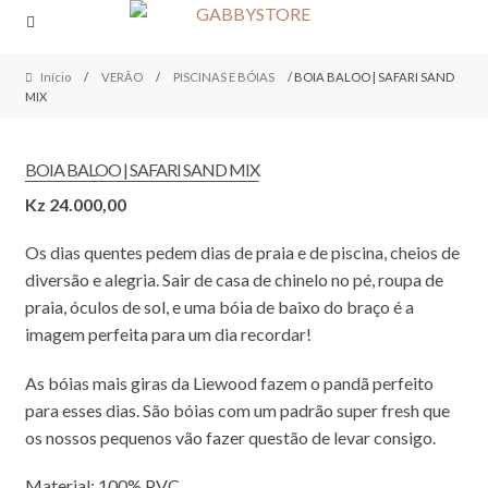
Skip
Skip
to
to
navigation
content
Início
/
VERÃO
/
PISCINAS E BÓIAS
/ BOIA BALOO | SAFARI SAND
MIX
BOIA BALOO | SAFARI SAND MIX
Kz
24.000,00
Os dias quentes pedem dias de praia e de piscina, cheios de
diversão e alegria. Sair de casa de chinelo no pé, roupa de
praia, óculos de sol, e uma bóia de baixo do braço é a
imagem perfeita para um dia recordar!
As bóias mais giras da Liewood fazem o pandã perfeito
para esses dias. São bóias com um padrão super fresh que
os nossos pequenos vão fazer questão de levar consigo.
Material: 100% PVC