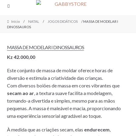
Skip
Skip
to
to
navigation
content
Início
/
NATAL
/
JOGOS DIDÁTICOS
/ MASSA DE MODELAR I
DINOSSAUROS
MASSA DE MODELAR I DINOSSAUROS
Kz
42.000,00
Este conjunto de massa de moldar oferece horas de
diversão e estimula a criatividade das crianças.
Com diversos boiões de massa em cores vibrantes que
secam
ao
ar
, a textura suave facilita a modelagem,
tornando-a divertida e simples, mesmo para as mãos
pequenas. A massa é maleável e macia, proporcionando
uma experiência sensorial agradável ao toque.
À medida que as criações secam, elas
endurecem
,