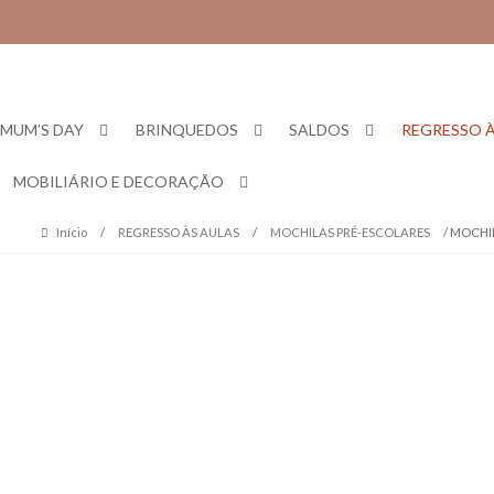
Skip
Skip
to
to
navigation
content
MUM’S DAY
BRINQUEDOS
SALDOS
REGRESSO À
MOBILIÁRIO E DECORAÇÃO
Início
/
REGRESSO ÀS AULAS
/
MOCHILAS PRÉ-ESCOLARES
/ MOCHI