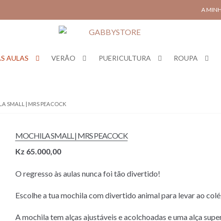
A MIN
S AULAS
VERÃO
PUERICULTURA
ROUPA
LA SMALL | MRS PEACOCK
MOCHILA SMALL | MRS PEACOCK
Kz
65.000,00
O regresso às aulas nunca foi tão divertido!
Escolhe a tua mochila com divertido animal para levar ao colé
A mochila tem alças ajustáveis e acolchoadas e uma alça supe