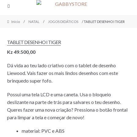
Skip
Skip
to
to
navigation
content
Início
/
NATAL
/
JOGOS DIDÁTICOS
/ TABLET DESENHO I TIGER
TABLET DESENHO I TIGER
Kz
49.500,00
Dá vida ao teu lado criativo com o tablet de desenho
Liewood. Vais fazer os mais lindos desenhos com este
brinquedo super fofo.
Possui uma tela LCD e uma caneta. Usa o bloqueio
deslizante na parte de trás para salvares o teu desenho.
Queres fazer uma nova criação? Pressiona o botão frontal
para limpar a tela e começar de novo!
material: PVC e ABS