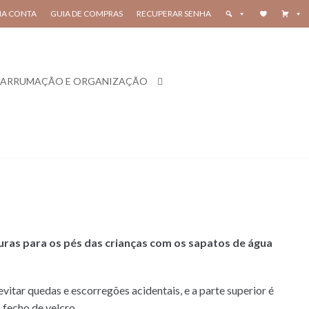
HA CONTA
GUIA DE COMPRAS
RECUPERAR SENHA
ARRUMAÇÃO E ORGANIZAÇÃO
guras para os pés das crianças com os sapatos de água
vitar quedas e escorregões acidentais, e a parte superior é
fecho de velcro.