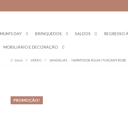
Skip
Skip
to
to
navigation
content
MUM’S DAY
BRINQUEDOS
SALDOS
REGRESSO À
MOBILIÁRIO E DECORAÇÃO
Início
/
VERÃO
/
SANDÁLIAS
/ SAPATOS DE ÁGUA I TUSCANY ROSE
PROMOÇÃO!