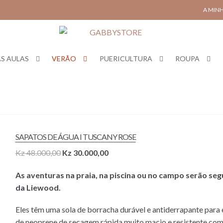
A MIN
S AULAS
VERÃO
PUERICULTURA
ROUPA
SAPATOS DE ÁGUA I TUSCANY ROSE
Original
Current
Kz
48.000,00
Kz
30.000,00
price
price
As aventuras na praia, na piscina ou no campo serão se
was:
is:
da Liewood.
Kz 48.000,00.
Kz 30.000,00.
Eles têm uma sola de borracha durável e antiderrapante para e
de neoprene de secagem rápida muito macio e resistente com 