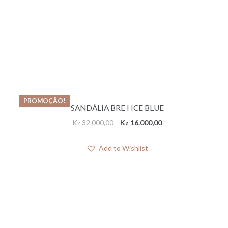
PROMOÇÃO!
SANDÁLIA BRE I ICE BLUE
Original
Current
Kz
32.000,00
Kz
16.000,00
price
price
was:
is:
Add to Wishlist
Kz 32.000,00.
Kz 16.000,00.