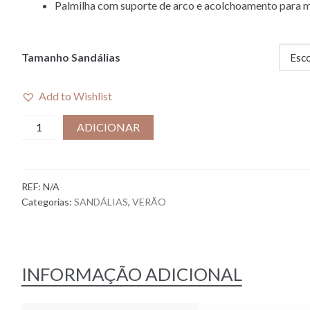
Palmilha com suporte de arco e acolchoamento para m
Tamanho Sandálias
Add to Wishlist
Quantidade
ADICIONAR
de
SAPATOS
DE
REF:
N/A
ÁGUA
Categorias:
SANDÁLIAS
,
VERÃO
I
TUSCANY
ROSE
INFORMAÇÃO ADICIONAL