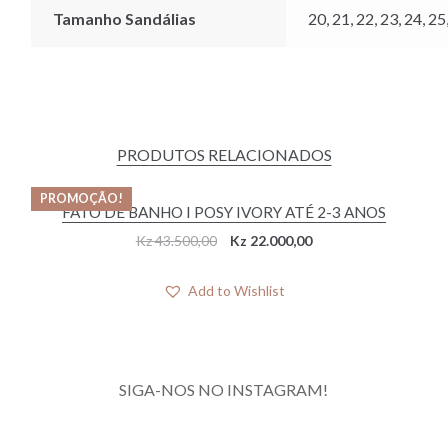
Tamanho Sandálias
20, 21, 22, 23, 24, 25
PRODUTOS RELACIONADOS
PROMOÇÃO!
FATO DE BANHO I POSY IVORY ATÉ 2-3 ANOS
Original
Current
Kz
43.500,00
Kz
22.000,00
price
price
was:
is:
Add to Wishlist
Kz 43.500,00.
Kz 22.000,00.
SIGA-NOS NO INSTAGRAM!