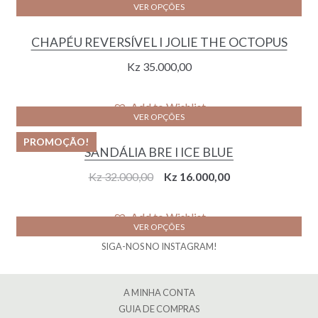
VER OPÇÕES
Kz 32.000,00.
Kz 16.000,00.
CHAPÉU REVERSÍVEL I JOLIE THE OCTOPUS
Kz
35.000,00
Add to Wishlist
VER OPÇÕES
PROMOÇÃO!
SANDÁLIA BRE I ICE BLUE
Original
Current
Kz
32.000,00
Kz
16.000,00
price
price
was:
is:
Add to Wishlist
VER OPÇÕES
Kz 32.000,00.
Kz 16.000,00.
SIGA-NOS NO INSTAGRAM!
A MINHA CONTA
GUIA DE COMPRAS