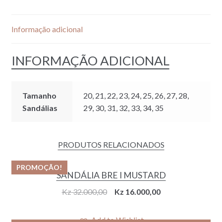
ROSE
Informação adicional
INFORMAÇÃO ADICIONAL
Tamanho
20, 21, 22, 23, 24, 25, 26, 27, 28,
Sandálias
29, 30, 31, 32, 33, 34, 35
PRODUTOS RELACIONADOS
PROMOÇÃO!
SANDÁLIA BRE I MUSTARD
Original
Current
Kz
32.000,00
Kz
16.000,00
price
price
was:
is:
Add to Wishlist