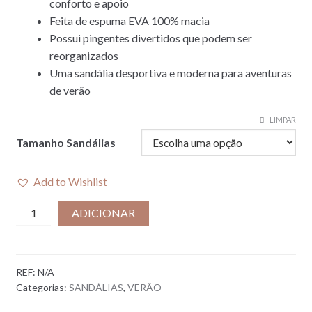
conforto e apoio
Feita de espuma EVA 100% macia
Possui pingentes divertidos que podem ser
reorganizados
Uma sandália desportiva e moderna para aventuras
de verão
LIMPAR
Tamanho Sandálias
Add to Wishlist
Quantidade
ADICIONAR
de
SANDÁLIA
LILO
REF:
N/A
I
Categorias:
SANDÁLIAS
,
VERÃO
SORBET