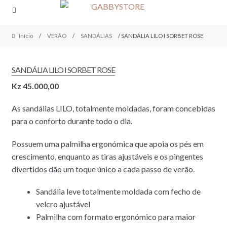
Skip
Skip
to
to
navigation
content
Início
/
VERÃO
/
SANDÁLIAS
/ SANDÁLIA LILO I SORBET ROSE
SANDÁLIA LILO I SORBET ROSE
Kz
45.000,00
As sandálias LILO, totalmente moldadas, foram concebidas
para o conforto durante todo o dia.
Possuem uma palmilha ergonómica que apoia os pés em
crescimento, enquanto as tiras ajustáveis ​​e os pingentes
divertidos dão um toque único a cada passo de verão.
Sandália leve totalmente moldada com fecho de
velcro ajustável
Palmilha com formato ergonómico para maior