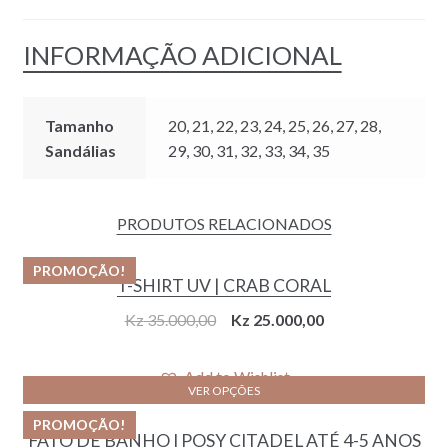
INFORMAÇÃO ADICIONAL
Tamanho
20, 21, 22, 23, 24, 25, 26, 27, 28,
Sandálias
29, 30, 31, 32, 33, 34, 35
PRODUTOS RELACIONADOS
PROMOÇÃO!
T-SHIRT UV | CRAB CORAL
Original
Current
Kz
35.000,00
Kz
25.000,00
price
price
was:
is:
Add to Wishlist
VER OPÇÕES
Kz 35.000,00.
Kz 25.000,00.
PROMOÇÃO!
FATO DE BANHO I POSY CITADEL ATÉ 4-5 ANOS