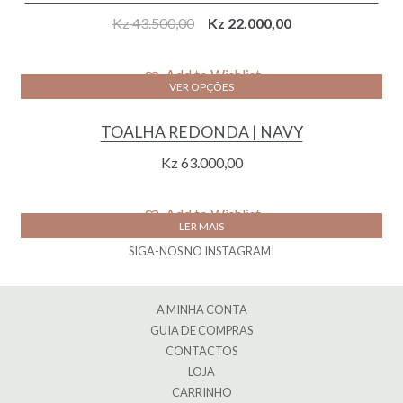
Original
Current
Kz
43.500,00
Kz
22.000,00
price
price
was:
is:
Add to Wishlist
VER OPÇÕES
Kz 43.500,00.
Kz 22.000,00.
TOALHA REDONDA | NAVY
Kz
63.000,00
Add to Wishlist
LER MAIS
SIGA-NOS NO INSTAGRAM!
A MINHA CONTA
GUIA DE COMPRAS
CONTACTOS
LOJA
CARRINHO