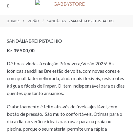
Skip
Skip
to
to
navigation
content
Início
/
VERÃO
/
SANDÁLIAS
/ SANDÁLIA BRE I PISTACHIO
SANDÁLIA BRE I PISTACHIO
Kz
39.500,00
Dê boas-vindas à coleção Primavera/Verão 2025! As
icónicas sandálias Bre estão de volta, com novas cores e
com qualidade melhorada, ainda mais flexíveis, resistentes
à água e fáceis de limpar. O item indispensável para os dias
quentes que tanto ansiamos.
O abotoamento é feito através de fivela ajustável, com
botão de pressão. São muito confortáveis. Ótimas para o
dia a dia, no verão e ideais para usar para na praia ou
piscina, porque o seu material permite uma rápida