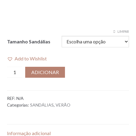
LIMPAR
Tamanho Sandálias
Add to Wishlist
Quantidade
ADICIONAR
de
SANDÁLIA
BRE
REF:
N/A
I
Categorias:
SANDÁLIAS
,
VERÃO
PISTACHIO
Informação adicional