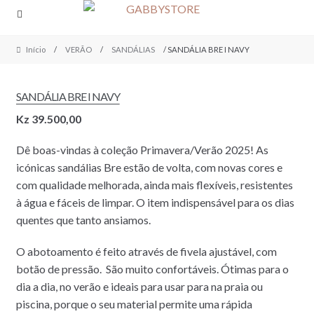
Skip
Skip
to
to
navigation
content
Início
/
VERÃO
/
SANDÁLIAS
/ SANDÁLIA BRE I NAVY
SANDÁLIA BRE I NAVY
Kz
39.500,00
Dê boas-vindas à coleção Primavera/Verão 2025! As
icónicas sandálias Bre estão de volta, com novas cores e
com qualidade melhorada, ainda mais flexíveis, resistentes
à água e fáceis de limpar. O item indispensável para os dias
quentes que tanto ansiamos.
O abotoamento é feito através de fivela ajustável, com
botão de pressão. São muito confortáveis. Ótimas para o
dia a dia, no verão e ideais para usar para na praia ou
piscina, porque o seu material permite uma rápida