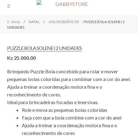
Skip
Skip
to
to
navigation
content
Início
/
NATAL
/
JOGOS DIDÁTICOS
/ PUZZLE BOLA SOLENE I 2
UNIDADES
PUZZLE BOLA SOLENE I 2 UNIDADES
Kz
25.000,00
Brinquedo Puzzle Bola concebido para rolar e mover
pequenas bolas coloridas para combinar com a cor do anel.
Ajuda a treinar a coordenação motora fina e o
reconhecimento de cores.
Ideal para brincadeiras focadas e imersivas.
Role e mova as pequenas bolas coloridas
Faça com que a bola combine com a cor do anel
Ajuda a treinar a coordenação motora fina e o
reconhecimento de cores