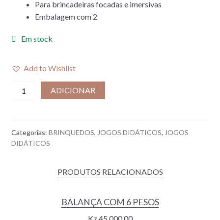
Para brincadeiras focadas e imersivas
Embalagem com 2
Em stock
Add to Wishlist
Quantidade
ADICIONAR
de
PUZZLE
BOLA
Categorias:
BRINQUEDOS
,
JOGOS DIDÁTICOS
,
JOGOS
SOLENE
DIDÁTICOS
I
2
PRODUTOS RELACIONADOS
UNIDADES
BALANÇA COM 6 PESOS
Kz
45.000,00