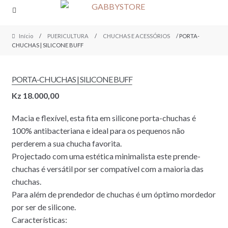
Skip
Skip
to
to
navigation
content
Início
/
PUERICULTURA
/
CHUCHAS E ACESSÓRIOS
/ PORTA-
CHUCHAS | SILICONE BUFF
PORTA-CHUCHAS | SILICONE BUFF
Kz
18.000,00
Macia e flexível, esta fita em silicone porta-chuchas
é
100% antibacteriana e ideal para os pequenos não
perderem a sua chucha favorita.
Projectado com uma estética minimalista este prende-
chuchas é versátil por ser compatível com a maioria das
chuchas.
Para além de prendedor de chuchas é um óptimo mordedor
por ser de silicone.
Características: