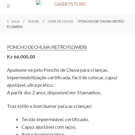
Skip
Skip
to
to
navigation
content
Início
/
ROUPA
/
CAPA DE CHUVA
/ PONCHO DE CHUVA I RETRO
FLOWERS
PONCHO DE CHUVA I RETRO FLOWERS
Kz
66.000,00
Apaixone-se pelo Poncho de Chuva para crianças.
Impermeabilização certificada, fácil de colocar, capuz
ajustável, ultra prático.
A partir dos 2 anos, disponível em 3 tamanhos.
Traz estilo e bom humor para as crianças!
Tecido impermeável, certificado.
Capuz ajustável com laços.
Bolso frontal prático.