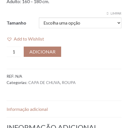
Adulto: 160 – 180 cm.
LIMPAR
Tamanho
Add to Wishlist
Quantidade
ADICIONAR
de
PONCHO
DE
REF:
N/A
CHUVA
Categorias:
CAPA DE CHUVA
,
ROUPA
I
RETRO
FLOWERS
Informação adicional
INFORMAÇÃO ADICIONAL