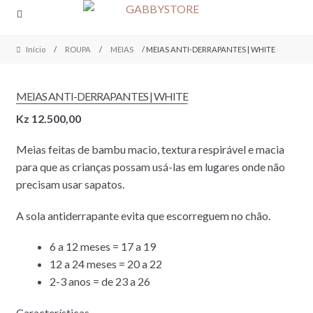
Skip
Skip
to
to
navigation
content
Início
/
ROUPA
/
MEIAS
/ MEIAS ANTI-DERRAPANTES | WHITE
MEIAS ANTI-DERRAPANTES | WHITE
Kz
12.500,00
Meias feitas de bambu macio, textura respirável e macia
para que as crianças possam usá-las em lugares onde não
precisam usar sapatos.
A sola antiderrapante evita que escorreguem no chão.
6 a 12 meses = 17 a 19
12 a 24 meses = 20 a 22
2-3 anos = de 23 a 26
Características