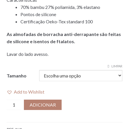
70% bambu 27% poliamida, 3% elastano
Pontos de silicone
Certificação Oeko-Tex standard 100
As almofadas de borracha anti-derrapante são feitas
de silicone e isentos de ftalatos.
Lavar do lado avesso.
LIMPAR
Tamanho
Add to Wishlist
Quantidade
ADICIONAR
de
MEIAS
ANTI-