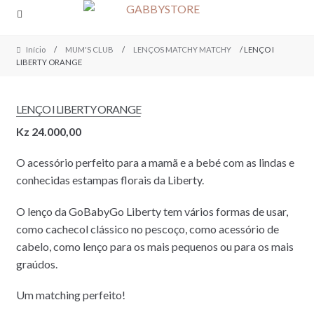
Skip
Skip
to
to
navigation
content
Início
/
MUM'S CLUB
/
LENÇOS MATCHY MATCHY
/ LENÇO I
LIBERTY ORANGE
LENÇO I LIBERTY ORANGE
Kz
24.000,00
O acessório perfeito para a mamã e a bebé com as lindas e
conhecidas estampas florais da Liberty.
O lenço da GoBabyGo Liberty tem vários formas de usar,
como cachecol clássico no pescoço, como acessório de
cabelo, como lenço para os mais pequenos ou para os mais
graúdos.
Um matching perfeito!