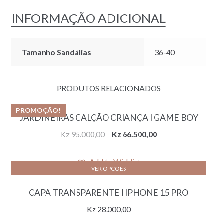
INFORMAÇÃO ADICIONAL
Tamanho Sandálias
36-40
PRODUTOS RELACIONADOS
PROMOÇÃO!
JARDINEIRAS CALÇÃO CRIANÇA I GAME BOY
Original
Current
Kz
95.000,00
Kz
66.500,00
price
price
was:
is:
Add to Wishlist
VER OPÇÕES
Kz 95.000,00.
Kz 66.500,00.
CAPA TRANSPARENTE I IPHONE 15 PRO
Kz
28.000,00