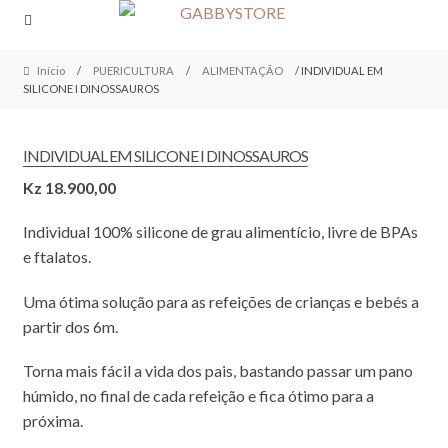
Skip
Skip
to
to
navigation
content
Início
/
PUERICULTURA
/
ALIMENTAÇÃO
/ INDIVIDUAL EM
SILICONE I DINOSSAUROS
INDIVIDUAL EM SILICONE I DINOSSAUROS
Kz
18.900,00
Individual 100% silicone de grau alimentício, livre de BPAs
e ftalatos.
Uma ótima solução para as refeições de crianças e bebés a
partir dos 6m.
Torna mais fácil a vida dos pais, bastando passar um pano
húmido, no final de cada refeição e fica ótimo para a
próxima.