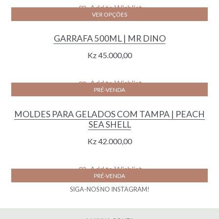
was:
is:
Add to Wishlist
VER OPÇÕES
Kz 48.000,00.
Kz 23.000,00.
GARRAFA 500ML | MR DINO
Kz
45.000,00
Add to Wishlist
PRÉ-VENDA
MOLDES PARA GELADOS COM TAMPA | PEACH
SEA SHELL
Kz
42.000,00
Add to Wishlist
PRÉ-VENDA
SIGA-NOS NO INSTAGRAM!