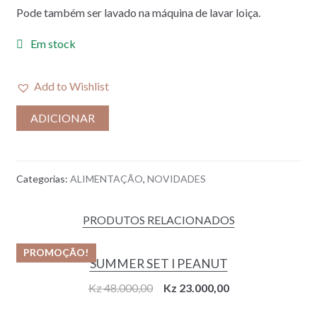
Pode também ser lavado na máquina de lavar loiça.
Em stock
Add to Wishlist
ADICIONAR
Categorias:
ALIMENTAÇÃO
,
NOVIDADES
PRODUTOS RELACIONADOS
PROMOÇÃO!
SUMMER SET I PEANUT
Original
Current
Kz
48.000,00
Kz
23.000,00
price
price