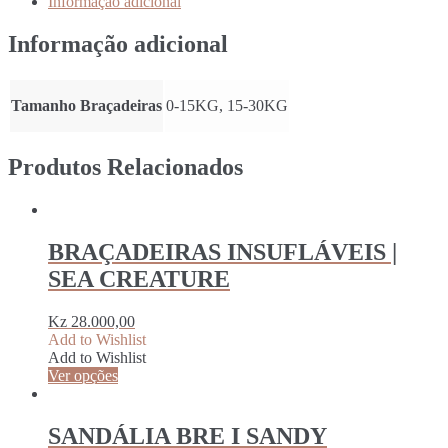
Informação adicional
RIVERSIDE
MULTI
Informação adicional
MIX
Tamanho Braçadeiras
0-15KG, 15-30KG
Produtos Relacionados
BRAÇADEIRAS INSUFLÁVEIS |
SEA CREATURE
Kz
28.000,00
Add to Wishlist
Add to Wishlist
Ver opções
SANDÁLIA BRE I SANDY