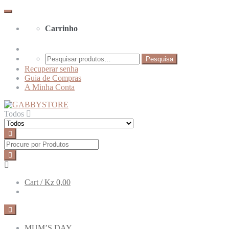
Skip
Skip
to
to
navigation
content
Carrinho
Pesquisar
Pesquisa
por:
Recuperar senha
Guia de Compras
A Minha Conta
Todos
Cart /
Kz 0,00
MUM’S DAY