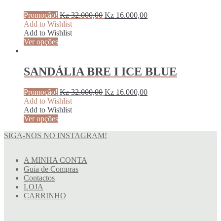
Original
Current
Promoção!
Kz
32.000,00
Kz
16.000,00
price
price
Add to Wishlist
was:
is:
Add to Wishlist
Kz 32.000,00.
Kz 16.000,00.
Ver opções
SANDÁLIA BRE I ICE BLUE
Original
Current
Promoção!
Kz
32.000,00
Kz
16.000,00
price
price
Add to Wishlist
was:
is:
Add to Wishlist
Kz 32.000,00.
Kz 16.000,00.
Ver opções
SIGA-NOS NO INSTAGRAM!
A MINHA CONTA
Guia de Compras
Contactos
LOJA
CARRINHO