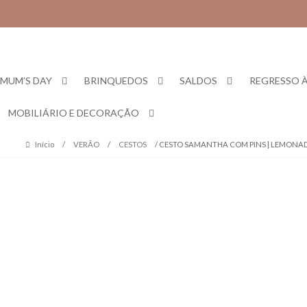
Skip
Skip
to
to
navigation
content
MUM’S DAY
BRINQUEDOS
SALDOS
REGRESSO À
MOBILIÁRIO E DECORAÇÃO
Início
/
VERÃO
/
CESTOS
/ CESTO SAMANTHA COM PINS | LEMONA