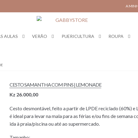
A MIN
S AULAS
VERÃO
PUERICULTURA
ROUPA
DE
CESTO SAMANTHA COM PINS | LEMONADE
Kz
26.000,00
Cesto desmontável, feito a partir de LPDE reciclado (60%) 
é ideal para levar na mala para as férias e/ou fins de semana 
ida à praia/piscina ou até ao supermercado.
Tamanho: