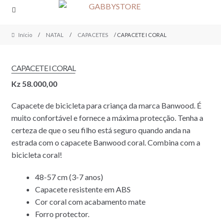
Skip
Skip
to
to
navigation
content
Início
/
NATAL
/
CAPACETES
/ CAPACETE I CORAL
CAPACETE I CORAL
Kz
58.000,00
Capacete de bicicleta para criança da marca Banwood. É
muito confortável e fornece a máxima protecção. Tenha a
certeza de que o seu filho está seguro quando anda na
estrada com o capacete Banwood coral. Combina com a
bicicleta coral!
48-57 cm (3-7 anos)
Capacete resistente em ABS
Cor coral com acabamento mate
Forro protector.