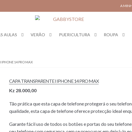
A MIN
S AULAS
VERÃO
PUERICULTURA
ROUPA
I IPHONE 14 PRO MAX
CAPA TRANSPARENTE I IPHONE 14 PRO MAX
Kz
28.000,00
Tão prática que esta capa de telefone protegerá o seu telefon
qualidade, esta capa de telefone oferece protecção ideal en
Garante fácil uso de todos os botões e portas do seu telefone
seu telefone com segurança, sem se preocupar em deixá-lo e