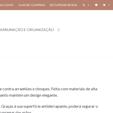
HA CONTA
GUIA DE COMPRAS
RECUPERAR SENHA
ARRUMAÇÃO E ORGANIZAÇÃO
e contra arranhões e choques. Feita com materiais de alta
quanto mantém um design elegante.
. Graças à sua superfície antiderrapante, poderá segurar o
scorregar das mãos.