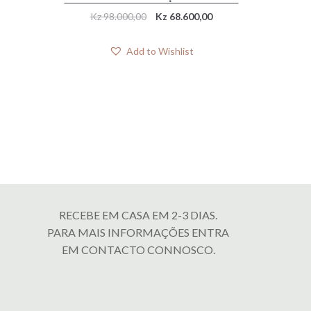
Original
Current
Kz
98.000,00
Kz
68.600,00
price
price
was:
is:
Add to Wishlist
Kz 98.000,00.
Kz 68.600,00.
RECEBE EM CASA EM 2-3 DIAS.
PARA MAIS INFORMAÇÕES ENTRA
EM CONTACTO CONNOSCO.