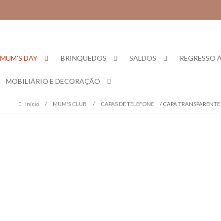
Skip
Skip
to
to
navigation
content
MUM’S DAY
BRINQUEDOS
SALDOS
REGRESSO À
MOBILIÁRIO E DECORAÇÃO
Início
/
MUM'S CLUB
/
CAPAS DE TELEFONE
/ CAPA TRANSPARENTE 