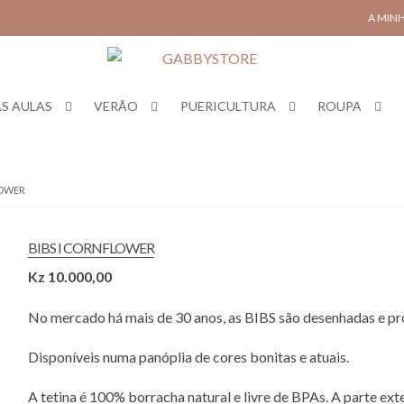
A MIN
S AULAS
VERÃO
PUERICULTURA
ROUPA
LOWER
BIBS I CORNFLOWER
Kz
10.000,00
No mercado há mais de 30 anos, as BIBS são desenhadas e p
Disponíveis numa panóplia de cores bonitas e atuais.
A tetina é 100% borracha natural e livre de BPAs. A parte ext