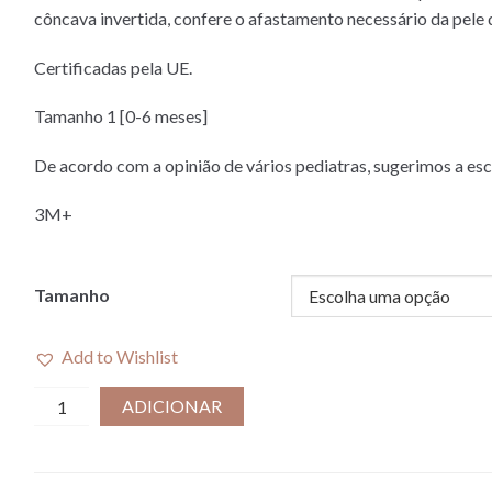
côncava invertida, confere o afastamento necessário da pele 
Certificadas pela UE.
Tamanho 1 [0-6 meses]
De acordo com a opinião de vários pediatras, sugerimos a esc
3M+
Tamanho
Add to Wishlist
Quantidade
ADICIONAR
de
BIBS
I