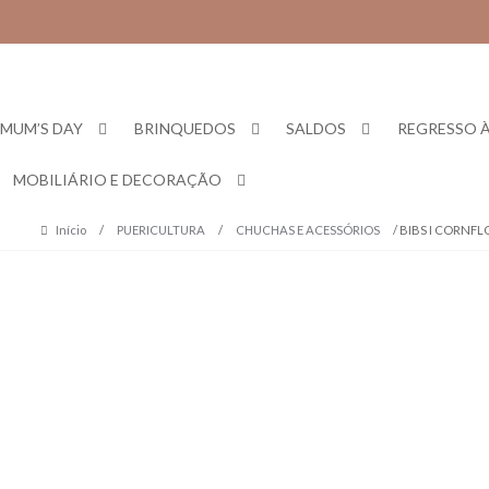
Skip
Skip
to
to
navigation
content
MUM’S DAY
BRINQUEDOS
SALDOS
REGRESSO À
MOBILIÁRIO E DECORAÇÃO
Início
/
PUERICULTURA
/
CHUCHAS E ACESSÓRIOS
/ BIBS I CORNF