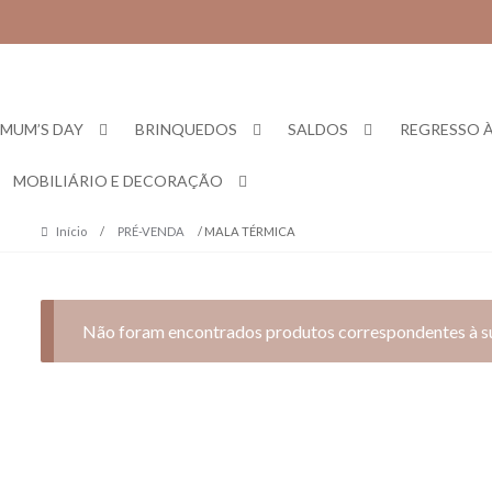
Skip
Skip
to
to
navigation
content
MUM’S DAY
BRINQUEDOS
SALDOS
REGRESSO À
MOBILIÁRIO E DECORAÇÃO
Início
/
PRÉ-VENDA
/ MALA TÉRMICA
Não foram encontrados produtos correspondentes à su