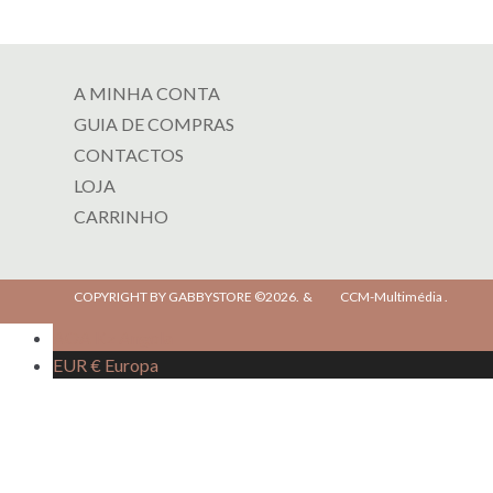
A MINHA CONTA
GUIA DE COMPRAS
CONTACTOS
LOJA
CARRINHO
COPYRIGHT BY GABBYSTORE ©2026.
&
CCM-Multimédia
.
AOA Kz
Angola
EUR €
Europa